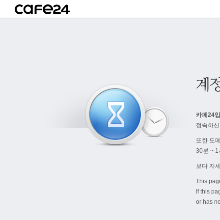
카페24입
접속하신
또한 도
30분 ~
보다 자
This pag
If this p
or has no