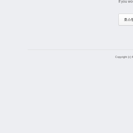
If you wo
호스
Copyright (c)